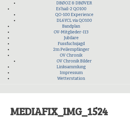
DBØOZ & DBØVER
Es’hail-2 QO100
QO-100 Experience
DL6YCL via QO100
Bandplan
OV-Mitglieder-I13
Jubilare
Fussfuchsjagd
2m Peilempfänger
OV Chronik
OV Chronik Bilder
Linksammlung
Impressum
Wetterstation
MEDIAFIX_IMG_1524