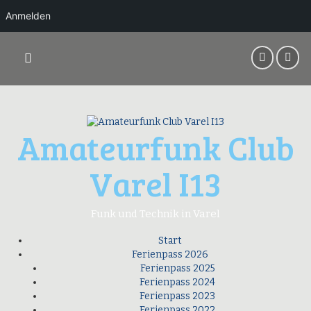
Anmelden
Springe
zum
Inhalt
Amateurfunk Club
Varel I13
Funk und Technik in Varel
Start
Ferienpass 2026
Ferienpass 2025
Ferienpass 2024
Ferienpass 2023
Ferienpass 2022