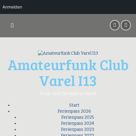
Anmelden
Springe
zum
Inhalt
Amateurfunk Club
Varel I13
Funk und Technik in Varel
Start
Ferienpass 2026
Ferienpass 2025
Ferienpass 2024
Ferienpass 2023
Ferienpass 2022