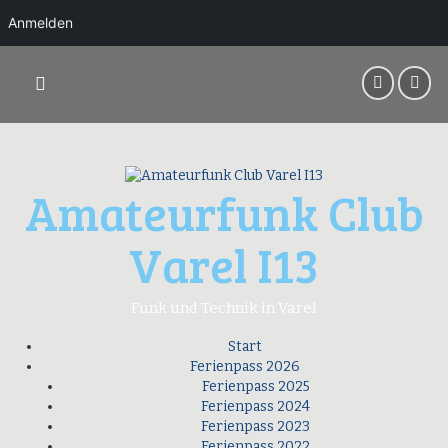
Anmelden
Springe
zum
Inhalt
Amateurfunk Club
Varel I13
Funk und Technik in Varel
Start
Ferienpass 2026
Ferienpass 2025
Ferienpass 2024
Ferienpass 2023
Ferienpass 2022