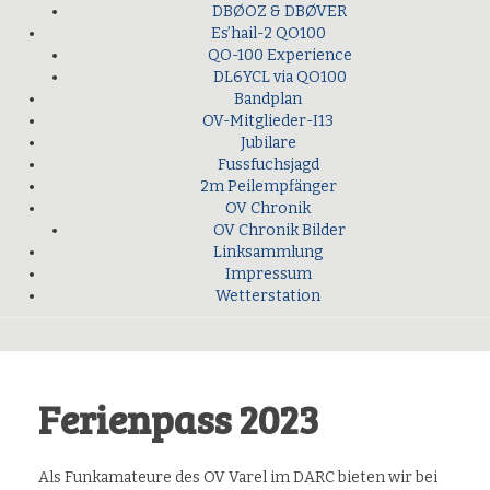
DBØOZ & DBØVER
Es’hail-2 QO100
QO-100 Experience
DL6YCL via QO100
Bandplan
OV-Mitglieder-I13
Jubilare
Fussfuchsjagd
2m Peilempfänger
OV Chronik
OV Chronik Bilder
Linksammlung
Impressum
Wetterstation
Ferienpass 2023
Als Funkamateure des OV Varel im DARC bieten wir bei