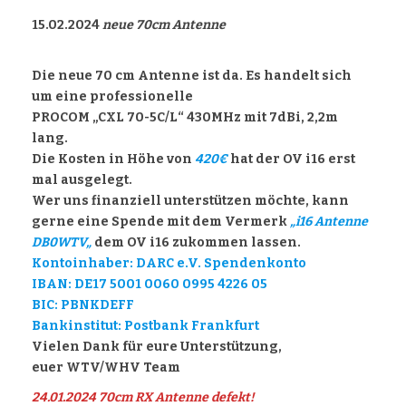
15.02.2024
neue 70cm Antenne
Die neue 70 cm Antenne ist da. Es handelt sich
um eine professionelle
PROCOM „CXL 70-5C/L“ 430MHz mit 7dBi, 2,2m
lang.
Die Kosten in Höhe von
420€
hat der OV i16 erst
mal ausgelegt.
Wer uns finanziell unterstützen möchte, kann
gerne eine Spende mit dem Vermerk
„i16 Antenne
DB0WTV„
dem OV i16 zukommen lassen.
Kontoinhaber: DARC e.V. Spendenkonto
IBAN: DE17 5001 0060 0995 4226 05
BIC: PBNKDEFF
Bankinstitut: Postbank Frankfurt
Vielen Dank für eure Unterstützung,
euer WTV/WHV Team
24.01.2024 70cm RX Antenne defekt!