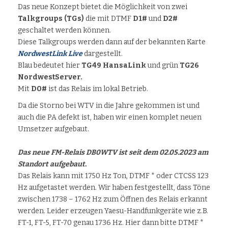
Das neue Konzept bietet die Möglichkeit von zwei
Talkgroups (TGs)
die mit DTMF
D1#
und
D2#
geschaltet werden können.
Diese Talkgroups werden dann auf der bekannten Karte
NordwestLink Live
dargestellt.
Blau bedeutet hier
TG49 HansaLink
und grün
TG26
NordwestServer.
Mit
D0#
ist das Relais im lokal Betrieb.
Da die Storno bei WTV in die Jahre gekommen ist und
auch die PA defekt ist, haben wir einen komplet neuen
Umsetzer aufgebaut.
Das neue FM-Relais DB0WTV ist seit dem 02.05.2023 am
Standort aufgebaut.
Das Relais kann mit 1750 Hz Ton, DTMF * oder CTCSS 123
Hz aufgetastet werden. Wir haben festgestellt, dass Töne
zwischen 1738 – 1762 Hz zum Öffnen des Relais erkannt
werden. Leider erzeugen Yaesu-Handfunkgeräte wie z.B.
FT-1, FT-5, FT-70 genau 1736 Hz. Hier dann bitte DTMF *