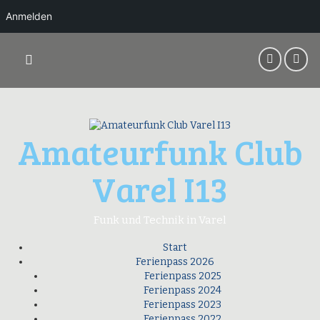
Anmelden
Springe
zum
Inhalt
Amateurfunk Club
Varel I13
Funk und Technik in Varel
Start
Ferienpass 2026
Ferienpass 2025
Ferienpass 2024
Ferienpass 2023
Ferienpass 2022