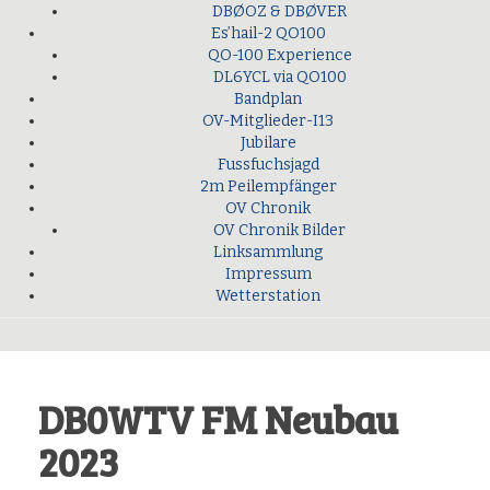
DBØOZ & DBØVER
Es’hail-2 QO100
QO-100 Experience
DL6YCL via QO100
Bandplan
OV-Mitglieder-I13
Jubilare
Fussfuchsjagd
2m Peilempfänger
OV Chronik
OV Chronik Bilder
Linksammlung
Impressum
Wetterstation
DB0WTV FM Neubau
2023