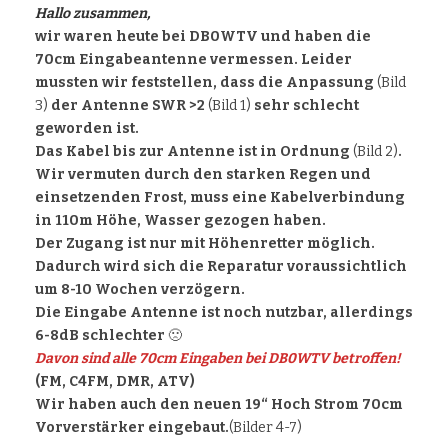
Hallo zusammen,
wir waren heute bei DB0WTV und haben die
70cm Eingabeantenne vermessen. Leider
mussten wir feststellen, dass die Anpassung
(Bild
3)
der Antenne SWR >2
(Bild 1)
sehr schlecht
geworden ist.
Das Kabel bis zur Antenne ist in Ordnung
(Bild 2)
.
Wir vermuten durch den starken Regen und
einsetzenden Frost, muss eine Kabelverbindung
in 110m Höhe, Wasser gezogen haben.
Der Zugang ist nur mit Höhenretter möglich.
Dadurch wird sich die Reparatur voraussichtlich
um 8-10 Wochen verzögern.
Die Eingabe Antenne ist noch nutzbar, allerdings
6-8dB schlechter
🙁
Davon sind alle 70cm Eingaben bei DB0WTV betroffen!
(FM, C4FM, DMR, ATV)
Wir haben auch den neuen 19“ Hoch Strom 70cm
Vorverstärker eingebaut.
(Bilder 4-7)