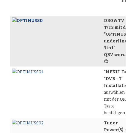
mögl
DB0WTV DV
T/T2 mit dem
"OPTIMUSS
underline
3in1"
QRV werden
😉
"MENU"
Taste
"DVB - T
Installation"
auswählen
mit der
OK
Taste
bestätigen.
Tuner
Power(5) auf