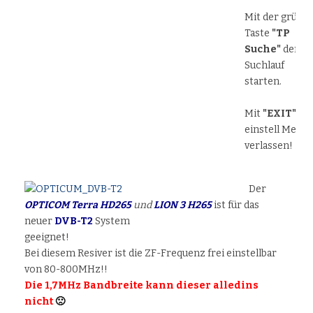
Mit der grüne
Taste
"TP
Suche"
den
Suchlauf
starten.
Mit
"EXIT"
da
einstell Menu
verlassen!
Der
OPTICOM Terra HD265
und
LION 3 H265
ist für das
neuer
DVB-T2
System
geeignet!
Bei diesem Resiver ist die ZF-Frequenz frei einstellbar
von 80-800MHz!!
Die 1,7MHz Bandbreite kann dieser alledins
nicht
🙁