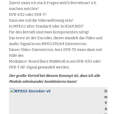
Zuerst muss ich mich Fragen welch Betriebsart ich
machen möchte?
DVB-S/S2 oder DVB-T?
Dann wie soll die Videoauflösung sein?
In MPEG2 alter Standard oder in H264 (HD)?
Für den Betrieb sind zwei Komponenten nötig!
Das erste ist der Encoder, dieser wandelt das Video und
Audio-Signal in ein MPEG2/H264 Datenstrom.
Dieser Video-Datenstrom, kurz DVB-TS muss dann mit
Hilfe des
Modulator-Board (kurz MidiMod) in ein DVB-S/S2 oder
DVB-T HF-Signal gewandelt werden.
Der große Vorteil bei diesem Konzept ist, dass ich alle
Module miteinander kombinieren kann!
Der 
wand
Vide
Audi