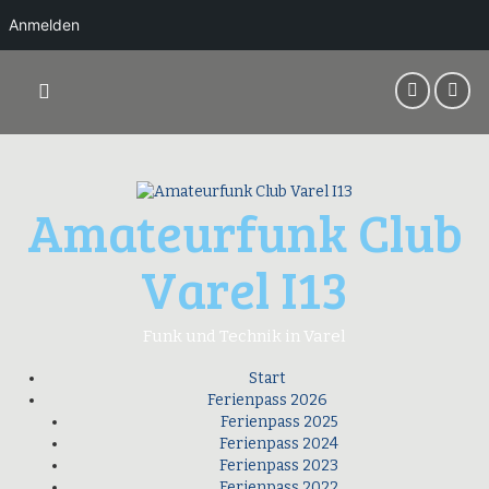
Anmelden
Springe
zum
Inhalt
Amateurfunk Club
Varel I13
Funk und Technik in Varel
Start
Ferienpass 2026
Ferienpass 2025
Ferienpass 2024
Ferienpass 2023
Ferienpass 2022