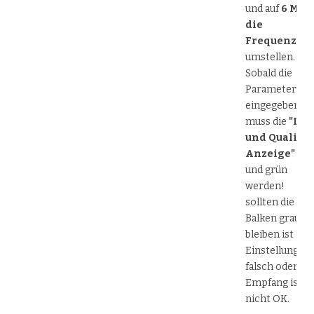
und auf
6 MHZ
die
Frequenzwa
umstellen.
Sobald die
Parameter
eingegeben si
muss die
"Lev
und Qualität
Anzeige"
gel
und grün
werden!
sollten die
Balken grau
bleiben ist die
Einstellung
falsch oder de
Empfang ist
nicht OK.