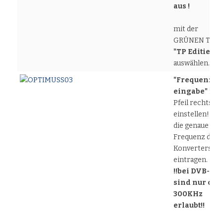
aus !
mit der
GRÜNEN Tast
"TP Editiere
auswählen.
"Frequenz
eingabe"
mit
Pfeil rechts
einstellen!
die genaue ZF
Frequenz des
Konverters
eintragen.
!!bei DVB-T
sind nur ca +
300KHz
erlaubt!!