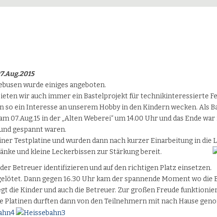
07.Aug.2015
debusen wurde einiges angeboten.
eten wir auch immer ein Bastelprojekt für technikinteressierte F
 so ein Interesse an unserem Hobby in den Kindern wecken. Als Ba
 am 07.Aug.15 in der „Alten Weberei“ um 14.00 Uhr und das Ende wa
t und gespannt waren.
einer Testplatine und wurden dann nach kurzer Einarbeitung in die
ränke und kleine Leckerbissen zur Stärkung bereit.
 der Betreuer identifizieren und auf den richtigen Platz einsetzen.
gelötet. Dann gegen 16.30 Uhr kam der spannende Moment wo die Ba
gt die Kinder und auch die Betreuer. Zur großen Freude funktioniert
Die Platinen durften dann von den Teilnehmern mit nach Hause ge