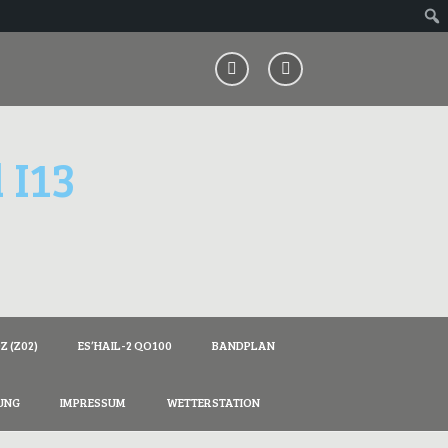
 I13
 (Z02)
ES’HAIL-2 QO100
BANDPLAN
UNG
IMPRESSUM
WETTERSTATION