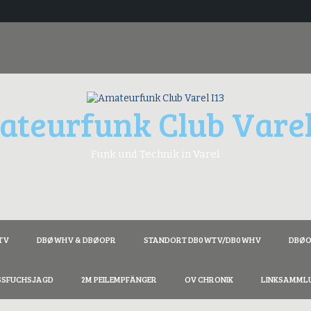
teurfunk Club Varel
Funk und Technik in Varel
TV
DBØWHV & DBØOPR
STANDORT DB0WTV/DB0WHV
DBØOZ
SSFUCHSJAGD
2M PEILEMPFÄNGER
OV CHRONIK
LINKSAMML