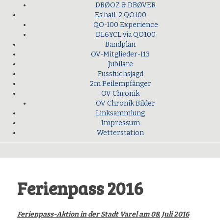
DBØOZ & DBØVER
Es’hail-2 QO100
QO-100 Experience
DL6YCL via QO100
Bandplan
OV-Mitglieder-I13
Jubilare
Fussfuchsjagd
2m Peilempfänger
OV Chronik
OV Chronik Bilder
Linksammlung
Impressum
Wetterstation
Ferienpass 2016
Ferienpass-Aktion in der Stadt Varel am 08. Juli 2016