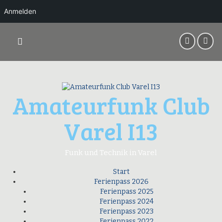
Anmelden
Springe
zum
Inhalt
Amateurfunk Club
Varel I13
Funk und Technik in Varel
Start
Ferienpass 2026
Ferienpass 2025
Ferienpass 2024
Ferienpass 2023
Ferienpass 2022