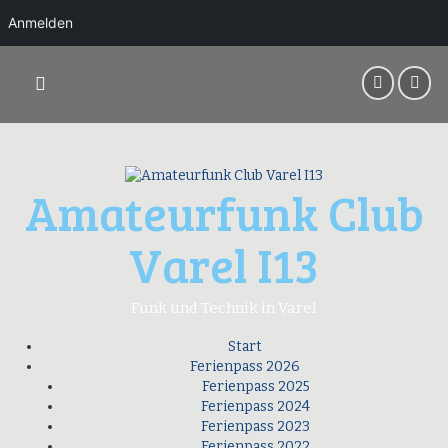
Anmelden
Springe
zum
Inhalt
Amateurfunk Club
Varel I13
Funk und Technik in Varel
Start
Ferienpass 2026
Ferienpass 2025
Ferienpass 2024
Ferienpass 2023
Ferienpass 2022