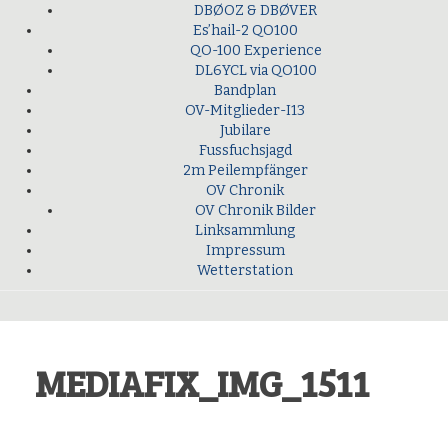
DBØOZ & DBØVER
Es’hail-2 QO100
QO-100 Experience
DL6YCL via QO100
Bandplan
OV-Mitglieder-I13
Jubilare
Fussfuchsjagd
2m Peilempfänger
OV Chronik
OV Chronik Bilder
Linksammlung
Impressum
Wetterstation
MEDIAFIX_IMG_1511