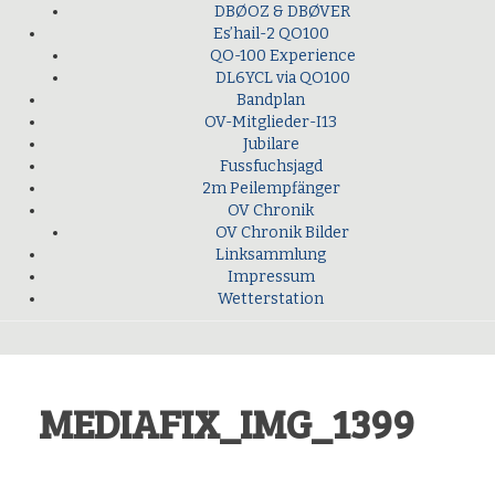
DBØOZ & DBØVER
Es’hail-2 QO100
QO-100 Experience
DL6YCL via QO100
Bandplan
OV-Mitglieder-I13
Jubilare
Fussfuchsjagd
2m Peilempfänger
OV Chronik
OV Chronik Bilder
Linksammlung
Impressum
Wetterstation
MEDIAFIX_IMG_1399