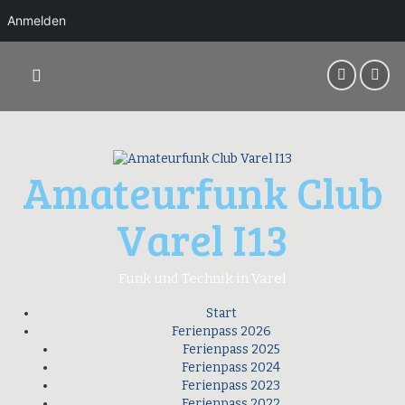
Anmelden
Springe
zum
Inhalt
Amateurfunk Club
Varel I13
Funk und Technik in Varel
Start
Ferienpass 2026
Ferienpass 2025
Ferienpass 2024
Ferienpass 2023
Ferienpass 2022