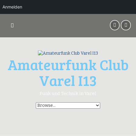
Anmelden
Springe
zum
Inhalt
Amateurfunk Club
Varel I13
Funk und Technik in Varel