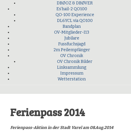
DBØOZ & DBØVER
Es’hail-2 QO100
QO-100 Experience
DL6YCL via QO100
Bandplan
OV-Mitglieder-I13
Jubilare
Fussfuchsjagd
2m Peilempfänger
OV Chronik
OV Chronik Bilder
Linksammlung
Impressum
Wetterstation
Ferienpass 2014
Ferienpass-Aktion in der Stadt Varel am 08.Aug.2014