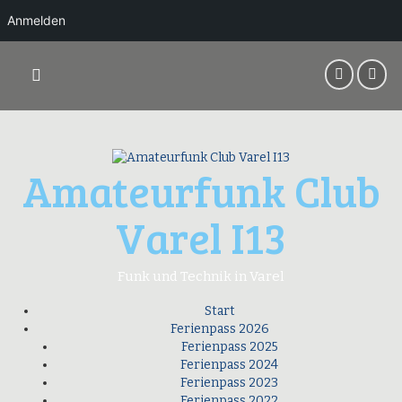
Anmelden
Springe
zum
Inhalt
Amateurfunk Club
Varel I13
Funk und Technik in Varel
Start
Ferienpass 2026
Ferienpass 2025
Ferienpass 2024
Ferienpass 2023
Ferienpass 2022