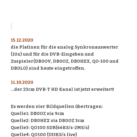
15.12.2020
die Platinen für die analog Synkronauswerter
(10x) und für die DVB-Eingeben und
Zuspieler(DB0OV, DB0OZ, DB0HEX, QO-100 und
DB0LO) sind heute eingetroffen.
11.10.2020
…der 23cm DVB-T HD Kanal ist jetzt erweitert!
Es werden vier Bildquellen übertragen:
Quelle1: DB0OZ via 9cm
Quelle2: DB0HEX via DB0OZ 3cm
Quelle3: QO100 SDR(66KS/s-2MS/s)
Quelle4: QO100 (333KS/s live)