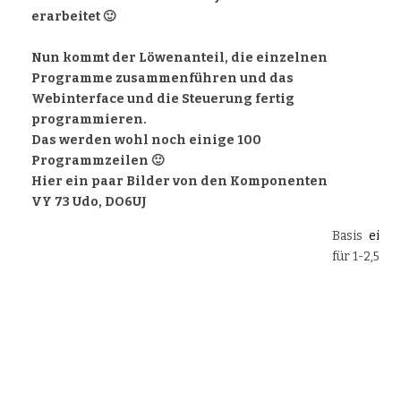
erarbeitet 🙂
Nun kommt der Löwenanteil, die einzelnen
Programme zusammenführen und das
Webinterface und die Steuerung fertig
programmieren.
Das werden wohl noch einige 100
Programmzeilen 🙂
Hier ein paar Bilder von den Komponenten
VY 73 Udo, DO6UJ
Basis
_
ein
_
für 1-2,5MS/