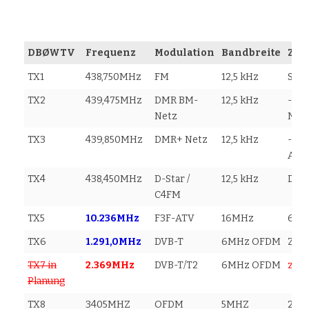
DBØWTV
Frequenz
Modulation
Bandbreite
Zus
TX1
438,750MHz
FM
12,5 kHz
SvxL
TX2
439,475MHz
DMR BM-
12,5 kHz
-7,
Netz
NET
TX3
439,850MHz
DMR+ Netz
12,5 kHz
-9,4
Abla
TX4
438,450MHz
D-Star /
12,5 kHz
D-St
C4FM
TX5
10.236MHz
F3F-ATV
16MHz
6,5
TX6
1.291,0MHz
DVB-T
6MHz OFDM
Zwei
TX7 in
2.369MHz
DVB-T/T2
6MHz OFDM
z.Z.
Planung
TX8
3405MHZ
OFDM
5MHZ
20M