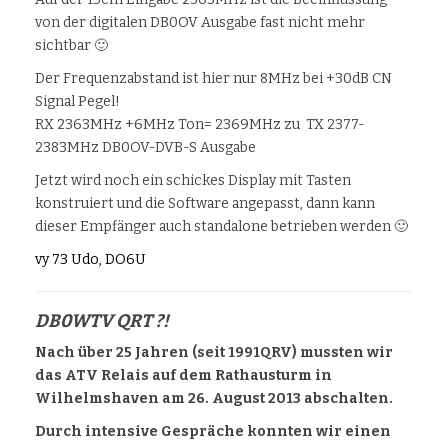
von der digitalen DB0OV Ausgabe fast nicht mehr
sichtbar 🙂
Der Frequenzabstand ist hier nur 8MHz bei +30dB CN
Signal Pegel!
RX 2363MHz +6MHz Ton= 2369MHz zu TX 2377-
2383MHz DB0OV-DVB-S Ausgabe
Jetzt wird noch ein schickes Display mit Tasten
konstruiert und die Software angepasst, dann kann
dieser Empfänger auch standalone betrieben werden 🙂
vy 73 Udo, DO6U
DB0WTV QRT ?!
Nach über 25 Jahren (seit 1991QRV) mussten wir
das ATV Relais auf dem Rathausturm in
Wilhelmshaven am 26. August 2013 abschalten.
Durch intensive Gespräche konnten wir einen