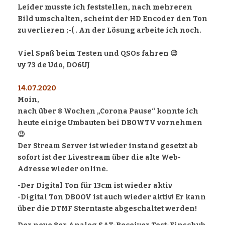
Leider musste ich feststellen, nach mehreren
Bild umschalten, scheint der HD Encoder den Ton
zu verlieren ;-( . An der Lösung arbeite ich noch.
Viel Spaß beim Testen und QSOs fahren 😉
vy 73 de Udo, DO6UJ
14.07.2020
Moin,
nach über 8 Wochen „Corona Pause“ konnte ich
heute einige Umbauten bei DB0WTV vornehmen
😉
Der Stream Server ist wieder instand gesetzt ab
sofort ist der Livestream über die alte Web-
Adresse wieder online.
-Der Digital Ton für 13cm ist wieder aktiv
-Digital Ton DB0OV ist auch wieder aktiv! Er kann
über die DTMF Sterntaste abgeschaltet werden!