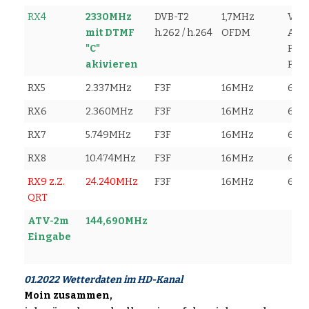
RX4
2330MHz
DVB-T2
1,7MHz
Vid
mit DTMF
h.262 / h.264
OFDM
Audi
"C"
PMT
akivieren
PCR
RX5
2.337MHz
F3F
16MHz
6,0
RX6
2.360MHz
F3F
16MHz
6,0
RX7
5.749MHz
F3F
16MHz
6,0
RX8
10.474MHz
F3F
16MHz
6,0
RX9 z.Z.
24.240MHz
F3F
16MHz
6,0
QRT
ATV-2m
144,690MHz
Eingabe
01.2022 Wetterdaten im HD-Kanal
Moin zusammen,