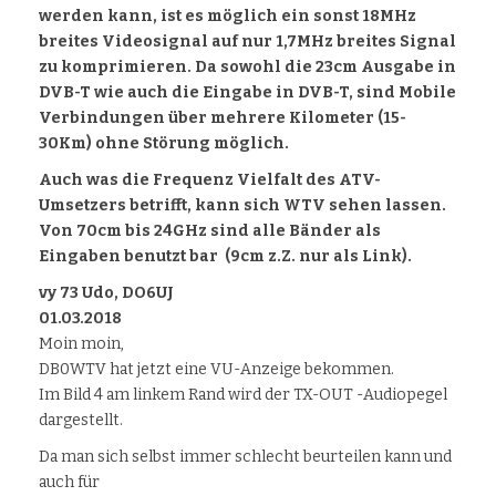
werden kann, ist es möglich ein sonst 18MHz
breites Videosignal auf nur 1,7MHz breites Signal
zu komprimieren. Da sowohl die 23cm Ausgabe in
DVB-T wie auch die Eingabe in DVB-T, sind Mobile
Verbindungen über mehrere Kilometer (15-
30Km) ohne Störung möglich.
Auch was die Frequenz Vielfalt des ATV-
Umsetzers betrifft, kann sich WTV sehen lassen.
Von 70cm bis 24GHz sind alle Bänder als
Eingaben benutzt bar (9cm z.Z. nur als Link).
vy 73 Udo, DO6UJ
01.03.2018
Moin moin,
DB0WTV hat jetzt eine VU-Anzeige bekommen.
Im Bild 4 am linkem Rand wird der TX-OUT -Audiopegel
dargestellt.
Da man sich selbst immer schlecht beurteilen kann und
auch für