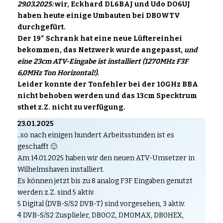
29.03.2025:
wir, Eckhard DL6BAJ und Udo DO6UJ
haben heute einige Umbauten bei DB0WTV
durchgefürt.
Der 19″ Schrank hat eine neue Lüftereinhei
bekommen, das Netzwerk wurde angepasst,
und
eine 23cm ATV-Eingabe ist installiert (1270MHz F3F
6,0MHz Ton Horizontal!).
Leider konnte der Tonfehler bei der 10GHz BBA
nicht behoben werden und das 13cm Specktrum
sthet z.Z. nicht zu verfügung.
23.01.2025
..so nach einigen hundert Arbeitsstunden ist es
geschafft 🙂
Am 14.01.2025 haben wir den neuen ATV-Umsetzer in
Wilhelmshaven installiert.
Es können jetzt bis zu 8 analog F3F Eingaben genutzt
werden z.Z. sind 5 aktiv.
5 Digital (DVB-S/S2 DVB-T) sind vorgesehen, 3 aktiv.
4 DVB-S/S2 Zusplieler, DB0OZ, DM0MAX, DB0HEX,