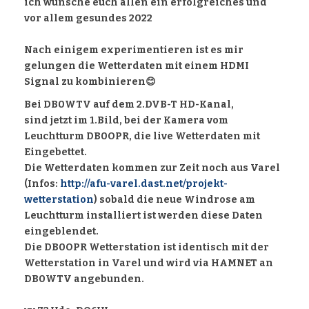
ich wünsche euch allen ein erfolgreiches und
vor allem gesundes 2022
Nach einigem experimentieren ist es mir
gelungen die Wetterdaten mit einem HDMI
Signal zu kombinieren😊
Bei DB0WTV auf dem 2.DVB-T HD-Kanal,
sind jetzt im 1.Bild, bei der Kamera vom
Leuchtturm DB0OPR, die live Wetterdaten mit
Eingebettet.
Die Wetterdaten kommen zur Zeit noch aus Varel
(Infos:
http://afu-varel.dast.net/projekt-
wetterstation
) sobald die neue Windrose am
Leuchtturm installiert ist werden diese Daten
eingeblendet.
Die DB0OPR Wetterstation ist identisch mit der
Wetterstation in Varel und wird via HAMNET an
DB0WTV angebunden.