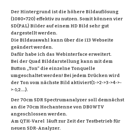
Der Hintergrund ist die höhere Bildauflösung
(1080×720) effektiv zu nutzen. Somit können vier
SD(PAL) Bilder auf einem HD Bild sehr gut
dargestellt werden.
Die Bildauawahl kann über die i13 Webseite
geändert werden.
Dafür habe ich das Webinterface erweitert.
Bei der Quad Bilddarstellung kann mit dem
Button „Ton“ die einzelne Tonquelle
umgeschaltet werden! Bei jedem Drücken wird
der Ton vom nächste Bild aktiviert(
1->2->3->4->-
>-1;
2.
…).
Der 70cm SDR Spectrumanalyzer soll demnächst
an die 70cm Hochantenne von DB0WTV
angeschlossen werden.
Am QTH-Varel läuft zur Zeit der Testbetrieb für
neuen SDR-Analyzer.