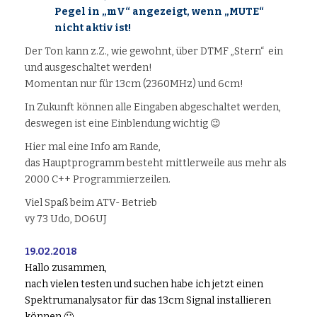
Pegel in „mV“ angezeigt, wenn „MUTE“
nicht aktiv ist!
Der Ton kann z.Z., wie gewohnt, über DTMF „Stern“ ein
und ausgeschaltet werden!
Momentan nur für 13cm (2360MHz) und 6cm!
In Zukunft können alle Eingaben abgeschaltet werden,
deswegen ist eine Einblendung wichtig 😉
Hier mal eine Info am Rande,
das Hauptprogramm besteht mittlerweile aus mehr als
2000 C++ Programmierzeilen.
Viel Spaß beim ATV- Betrieb
vy 73 Udo, DO6UJ
19.02.2018
Hallo zusammen,
nach vielen testen und suchen habe ich jetzt einen
Spektrumanalysator für das 13cm Signal installieren
können 🙂