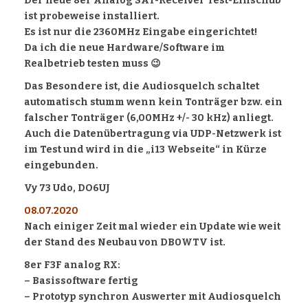
Der neue 8er Analog SAT-Receiver Test-Einschub
ist probeweise installiert.
Es ist nur die 2360MHz Eingabe eingerichtet!
Da ich die neue Hardware/Software im
Realbetrieb testen muss 😉
Das Besondere ist, die Audiosquelch schaltet
automatisch stumm wenn kein Tonträger bzw. ein
falscher Tonträger (6,00MHz +/- 30 kHz) anliegt.
Auch die Datenübertragung via UDP-Netzwerk ist
im Test und wird in die „i13 Webseite“ in Kürze
eingebunden.
Vy 73 Udo, DO6UJ
08.07.2020
Nach einiger Zeit mal wieder ein Update wie weit
der Stand des Neubau von DB0WTV ist.
8er F3F analog RX:
– Basissoftware fertig
– Prototyp synchron Auswerter mit Audiosquelch