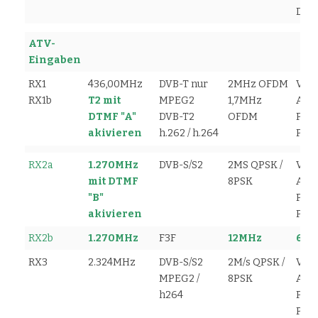
Date
ATV-
Eingaben
RX1
436,00MHz
DVB-T nur
2MHz OFDM
Vid
RX1b
T2 mit
MPEG2
1,7MHz
Audi
DTMF "A"
DVB-T2
OFDM
PMT
akivieren
h.262 / h.264
PCR
RX2a
1.270MHz
DVB-S/S2
2MS QPSK /
Vid
mit DTMF
8PSK
Audi
"B"
PMT
akivieren
PCR
RX2b
1.270MHz
F3F
12MHz
6,0
RX3
2.324MHz
DVB-S/S2
2M/s QPSK /
Vid
MPEG2 /
8PSK
Audi
h264
PMT
PCR