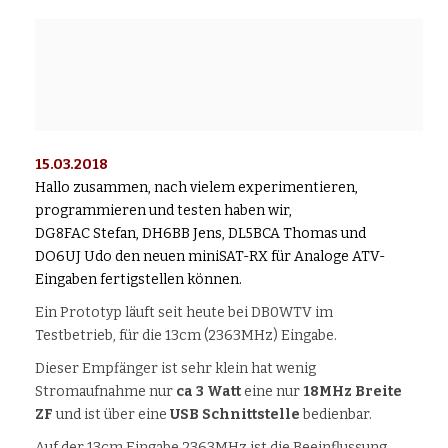
15.03.2018
Hallo zusammen, nach vielem experimentieren,
programmieren und testen haben wir,
DG8FAC Stefan, DH6BB Jens, DL5BCA Thomas und
DO6UJ Udo den neuen miniSAT-RX für Analoge ATV-
Eingaben fertigstellen können.
Ein Prototyp läuft seit heute bei DB0WTV im
Testbetrieb, für die 13cm (2363MHz) Eingabe.
Dieser Empfänger ist sehr klein hat wenig
Stromaufnahme nur
ca 3 Watt
eine nur
18MHz Breite
ZF
und ist über eine
USB Schnittstelle
bedienbar.
Auf der 13cm Eingabe 2363MHz ist die Beeinflussung