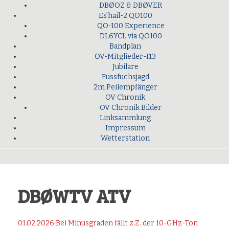
DBØOZ & DBØVER
Es’hail-2 QO100
QO-100 Experience
DL6YCL via QO100
Bandplan
OV-Mitglieder-I13
Jubilare
Fussfuchsjagd
2m Peilempfänger
OV Chronik
OV Chronik Bilder
Linksammlung
Impressum
Wetterstation
DBØWTV ATV
01.02.2026 Bei Minusgraden fällt z.Z. der 10-GHz-Ton