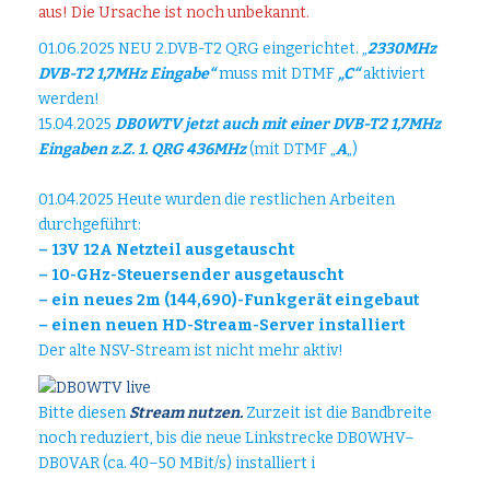
aus! Die Ursache ist noch unbekannt.
01.06.2025 NEU 2.DVB-T2 QRG eingerichtet. „
2330MHz
DVB-T2 1,7MHz
Eingabe“
muss mit DTMF
„C“
aktiviert
werden!
15.04.2025
DB0WTV jetzt auch mit einer DVB-T2 1,7MHz
Eingaben z.Z. 1. QRG 436MHz
(mit DTMF „
A
„)
01.04.2025 Heute wurden die restlichen Arbeiten
durchgeführt:
– 13V 12A Netzteil ausgetauscht
– 10-GHz-Steuersender ausgetauscht
– ein neues 2m (144,690)-Funkgerät eingebaut
– einen neuen HD-Stream-Server installiert
Der alte NSV-Stream ist nicht mehr aktiv!
Bitte diesen
Stream nutzen.
Zurzeit ist die Bandbreite
noch reduziert, bis die neue Linkstrecke DB0WHV–
DB0VAR (ca. 40–50 MBit/s) installiert i