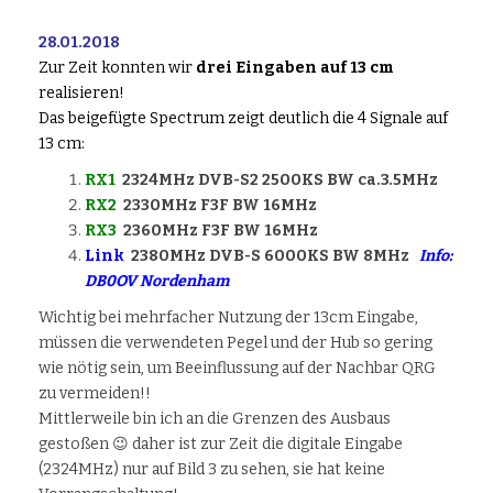
28.01.2018
Zur Zeit konnten wir
drei Eingaben auf 13 cm
realisieren!
Das beigefügte Spectrum zeigt deutlich die 4 Signale auf
13 cm:
RX1
2324MHz DVB-S2 2500KS BW ca.3.5MHz
RX2
2330MHz F3F BW 16MHz
RX3
2360MHz F3F BW 16MHz
Link
2380MHz DVB-S 6000KS BW 8MHz
Info:
DB0OV Nordenham
Wichtig bei mehrfacher Nutzung der 13cm Eingabe,
müssen die verwendeten Pegel und der Hub so gering
wie nötig sein, um Beeinflussung auf der Nachbar QRG
zu vermeiden!!
Mittlerweile bin ich an die Grenzen des Ausbaus
gestoßen 😉 daher ist zur Zeit die digitale Eingabe
(2324MHz) nur auf Bild 3 zu sehen, sie hat keine