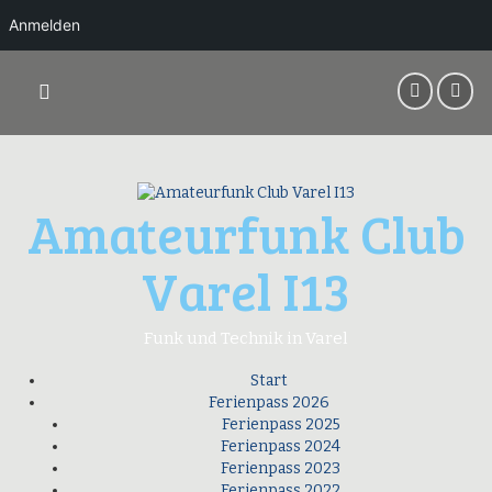
Anmelden
Springe
zum
Inhalt
Amateurfunk Club
Varel I13
Funk und Technik in Varel
Start
Ferienpass 2026
Ferienpass 2025
Ferienpass 2024
Ferienpass 2023
Ferienpass 2022