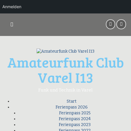
Anmelden
Springe
zum
Inhalt
Amateurfunk Club
Varel I13
Funk und Technik in Varel
Start
Ferienpass 2026
Ferienpass 2025
Ferienpass 2024
Ferienpass 2023
Ferienpass 2022