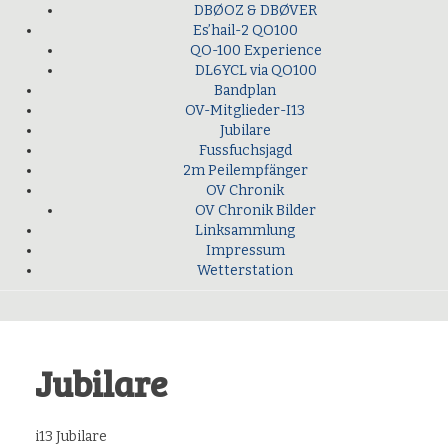
DBØOZ & DBØVER
Es’hail-2 QO100
QO-100 Experience
DL6YCL via QO100
Bandplan
OV-Mitglieder-I13
Jubilare
Fussfuchsjagd
2m Peilempfänger
OV Chronik
OV Chronik Bilder
Linksammlung
Impressum
Wetterstation
Jubilare
i13 Jubilare