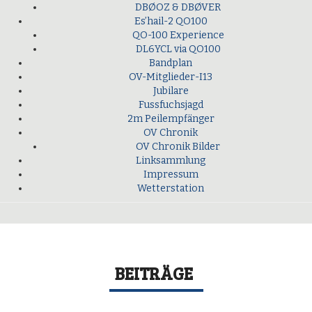
DBØOZ & DBØVER
Es’hail-2 QO100
QO-100 Experience
DL6YCL via QO100
Bandplan
OV-Mitglieder-I13
Jubilare
Fussfuchsjagd
2m Peilempfänger
OV Chronik
OV Chronik Bilder
Linksammlung
Impressum
Wetterstation
BEITRÄGE
IARU Region Fieldday 2024 3.Platz