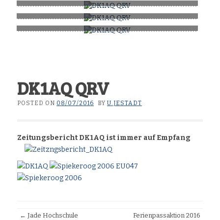
QO-100 Experience
QO-100 Portabel Betrieb DR100BADZ DO6UJ/p
Mein Weg zu Qatar-OSCAR 100
DK1AQ QRV
POSTED ON
08/07/2016
BY
U.JESTADT
Zeitungsbericht DK1AQ ist immer auf Empfang
Artikel-
←
Jade Hochschule
Ferienpassaktion 2016