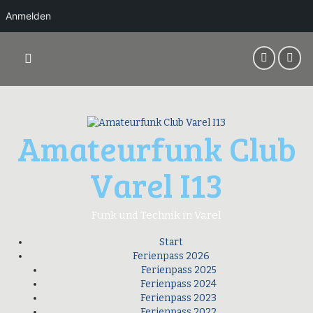
Anmelden
Springe
zum
Inhalt
Amateurfunk Club
Varel I13
Funk und Technik in Varel
Start
Ferienpass 2026
Ferienpass 2025
Ferienpass 2024
Ferienpass 2023
Ferienpass 2022