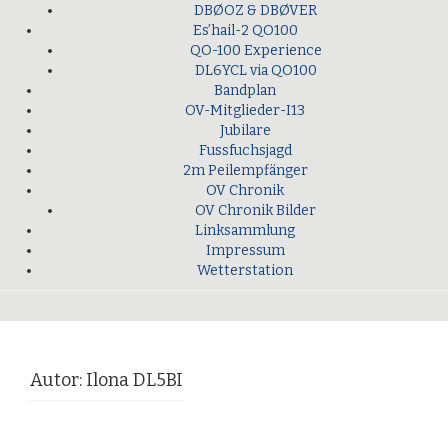
DBØOZ & DBØVER
Es’hail-2 QO100
QO-100 Experience
DL6YCL via QO100
Bandplan
OV-Mitglieder-I13
Jubilare
Fussfuchsjagd
2m Peilempfänger
OV Chronik
OV Chronik Bilder
Linksammlung
Impressum
Wetterstation
Autor:
Ilona DL5BI