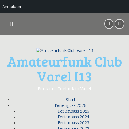
Anmelden
Springe
zum
Inhalt
Amateurfunk Club
Varel I13
Funk und Technik in Varel
Start
Ferienpass 2026
Ferienpass 2025
Ferienpass 2024
Ferienpass 2023
Ferienpass 2022