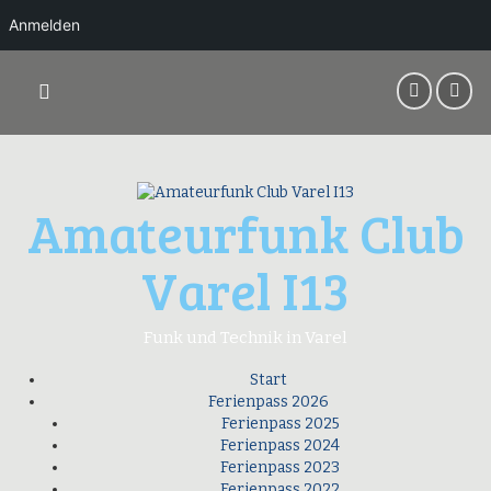
Anmelden
Springe
zum
Inhalt
Amateurfunk Club
Varel I13
Funk und Technik in Varel
Start
Ferienpass 2026
Ferienpass 2025
Ferienpass 2024
Ferienpass 2023
Ferienpass 2022