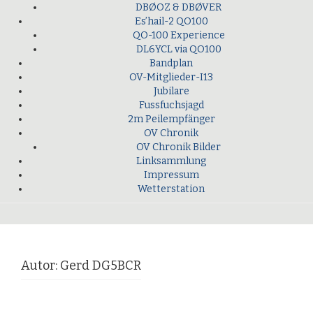
DBØOZ & DBØVER
Es’hail-2 QO100
QO-100 Experience
DL6YCL via QO100
Bandplan
OV-Mitglieder-I13
Jubilare
Fussfuchsjagd
2m Peilempfänger
OV Chronik
OV Chronik Bilder
Linksammlung
Impressum
Wetterstation
Autor:
Gerd DG5BCR